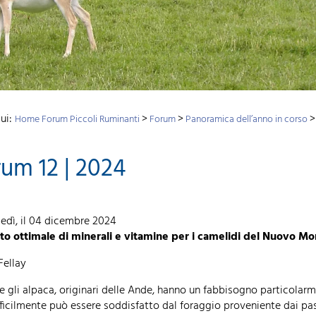
qui:
>
>
Home Forum Piccoli Ruminanti
Forum
Panoramica dell’anno in corso
um 12 | 2024
edì, il 04 dicembre 2024
o ottimale di minerali e vitamine per i camelidi del Nuovo M
Fellay
e gli alpaca, originari delle Ande, hanno un fabbisogno particolarme
fficilmente può essere soddisfatto dal foraggio proveniente dai pasc