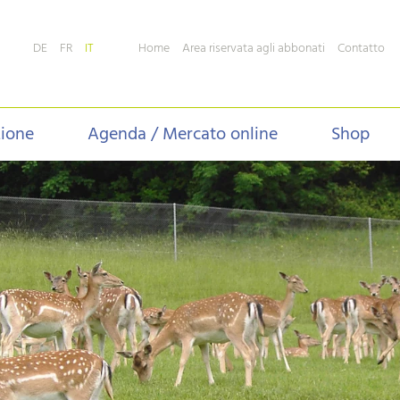
Home
Area riservata agli abbonati
Contatto
DE
FR
IT
zione
Agenda / Mercato online
Shop