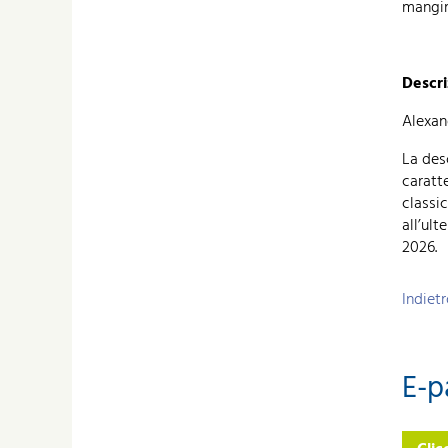
mangim
Descri
Alexan
La des
caratt
classic
all’ult
2026.
Indiet
E-p