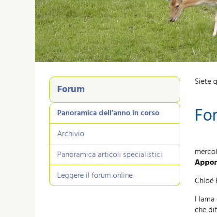
Siete 
Forum
For
Panoramica dell’anno in corso
Archivio
mercol
Panoramica articoli specialistici
Apport
Leggere il forum online
Chloé 
I lama 
che di