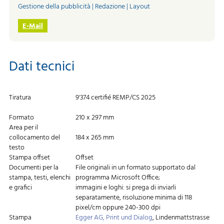
Gestione della pubblicità | Redazione | Layout
E-Mail
Dati tecnici
Tiratura
9'374 certifié REMP/CS 2025
Formato
210 x 297 mm
Area per il
collocamento del
184 x 265 mm
testo
Stampa offset
Offset
Documenti per la
File originali in un formato supportato dal
stampa, testi, elenchi
programma Microsoft Office;
e grafici
immagini e loghi: si prega di inviarli
separatamente, risoluzione minima di 118
pixel/cm oppure 240-300 dpi
Stampa
Egger AG, Print und Dialog
, Lindenmattstrasse