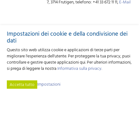
7, 3714 Frutigen, telefono: +41 33 672 11 11,
E-Mail
Impostazioni dei cookie e della condivisione dei
dati
Questo sito web utilizza cookie e applicazioni di terze parti per
migliorare l'esperienza dell'utente. Per proteggere la tua privacy, puoi
controllare e gestire queste applicazioni qui.
Per ulteriori informazioni,
si prega di leggere la nostra
Informativa sulla privacy
.
Impostazioni
Accetta tutto
Cooperativa editore Caprovis
Industriestrasse 9 - 3362 Niederönz - Tel.
+41 62 552 06 00
forum.kleinwiederkaeuer
caprovis.ch
AGB (CG)
Datenschutzerklärung
Mappa del sito
Note legali
Cookie-Einstellungen