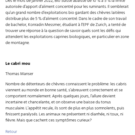
Dès le mois de janvier 2022, Bio Suisse abaisse de 10 % à 5 % la limite
autorisée d’apport d’aliment concentré pour les ruminants. Il semblerait
qu’un grand nombre d’exploitations bio gardant des chèvres laitières
distribue plus de 5 % d’aliment concentré. Dans le cadre de son travail
de bachelor, Konradin Messmer, étudiant à l’EPF de Zurich, a tenté de
trouver une réponse à la question de savoir quels sont les défis qui
attendent les exploitations caprines biologiques, en particulier en zone
de montagne.
Le cabri mou
Thomas Manser
Nombre de détenteurs de chèvres connaissent le problème: les cabris
viennent au monde en bonne santé, s’abreuvent correctement et se
comportent normalement. Après quelques jours, l’allure devient
incertaine et chancelante, et on observe une baisse du tonus
musculaire. L’appétit recule, ils sont de plus en plus somnolents, puis
finissent paralysés. Les animaux ne présentent ni diarrhée, ni toux, ni
fièvre. Mais que cachent ces symptômes curieux?
Retour