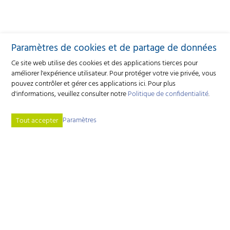
Paramètres de cookies et de partage de données
Ce site web utilise des cookies et des applications tierces pour
améliorer l'expérience utilisateur. Pour protéger votre vie privée, vous
pouvez contrôler et gérer ces applications ici.
Pour plus
d'informations, veuillez consulter notre
Politique de confidentialité
.
Paramètres
Tout accepter
Coopérative d'édition Caprovis
Industriestrasse 9 - 3362 Niederönz - Tél.
+41 62 552 06 00
forum.kleinwiederkaeuer
caprovis.ch
AGB (CG)
Datenschutzerklärung
Plan du site
Adresse bibliographique
Cookie-Einstellungen
created by Internetgalerie AG