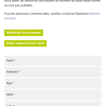
Nota bene: les annonces non payées au moment du délai rédactionnel
ne sont pas publiées.
Pour les annonces commerciales, veuillez contacter Madame
Nathalia
Christen
.
Modalités de paiement
Délais rédactionnels 2026
Nom
*
Prénom
*
Rue
*
NPA
*