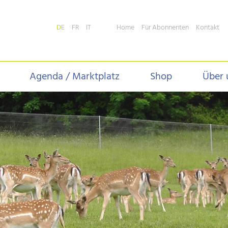
Home
Für Abonnenten
Kontakt
DE
FR
IT
Agenda / Marktplatz
Shop
Über 