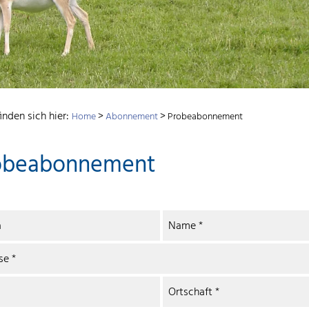
inden sich hier:
>
>
Home
Abonnement
Probeabonnement
obeabonnement
a
Name
*
sse
*
Ortschaft
*