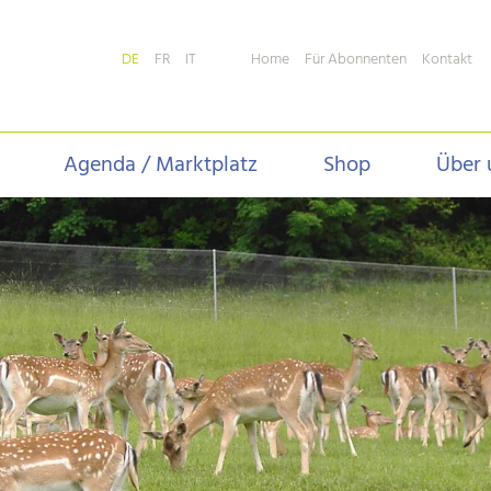
Home
Für Abonnenten
Kontakt
DE
FR
IT
Agenda / Marktplatz
Shop
Über 