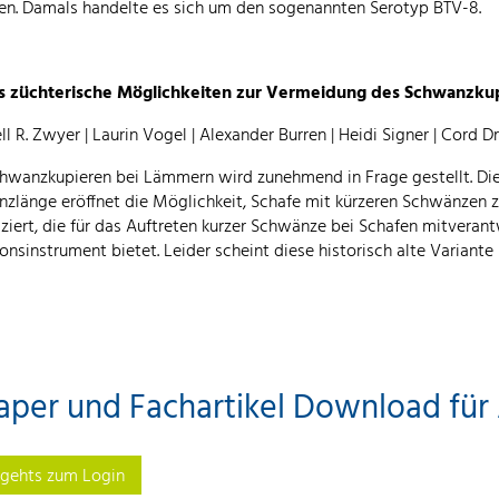
en. Damals handelte es sich um den sogenannten Serotyp BTV-8.
es züchterische Möglichkeiten zur Vermeidung des Schwanzku
ll R. Zwyer | Laurin Vogel | Alexander Burren | Heidi Signer | Cord 
hwanzkupieren bei Lämmern wird zunehmend in Frage gestellt. Di
zlänge eröffnet die Möglichkeit, Schafe mit kürzeren Schwänzen z
fiziert, die für das Auftreten kurzer Schwänze bei Schafen mitverant
ionsinstrument bietet. Leider scheint diese historisch alte Variante
aper und Fachartikel Download fü
 gehts zum Login