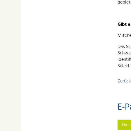
gebiet
Gibt 
Mitche
Das Sc
Schwan
identi
Selekt
Zurück
E-P
Hier