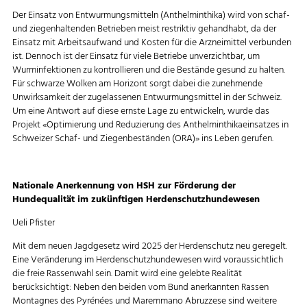
Der Einsatz von Entwurmungsmitteln (Anthelminthika) wird von schaf-
und ziegenhaltenden Betrieben meist restriktiv gehandhabt, da der
Einsatz mit Arbeitsaufwand und Kosten für die Arzneimittel verbunden
ist. Dennoch ist der Einsatz für viele Betriebe unverzichtbar, um
Wurminfektionen zu kontrollieren und die Bestände gesund zu halten.
Für schwarze Wolken am Horizont sorgt dabei die zunehmende
Unwirksamkeit der zugelassenen Entwurmungsmittel in der Schweiz.
Um eine Antwort auf diese ernste Lage zu entwickeln, wurde das
Projekt «Optimierung und Reduzierung des Anthelminthikaeinsatzes in
Schweizer Schaf- und Ziegenbeständen (ORA)» ins Leben gerufen.
Nationale Anerkennung von HSH zur Förderung der
Hundequalität im zukünftigen Herdenschutzhundewesen
Ueli Pfister
Mit dem neuen Jagdgesetz wird 2025 der Herdenschutz neu geregelt.
Eine Veränderung im Herdenschutzhundewesen wird voraussichtlich
die freie Rassenwahl sein. Damit wird eine gelebte Realität
berücksichtigt: Neben den beiden vom Bund anerkannten Rassen
Montagnes des Pyrénées und Maremmano Abruzzese sind weitere